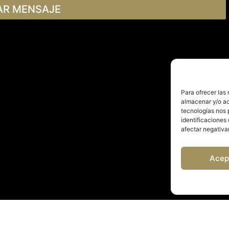
AR MENSAJE
Para ofrecer las
almacenar y/o ac
tecnologías nos 
identificaciones 
afectar negativa
Acep