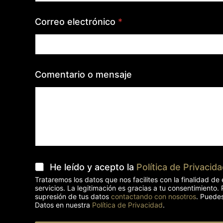
Correo electrónico
*
Comentario o mensaje
P
He leído y acepto la
Política de Privacid
r
Trataremos los datos que nos facilites con la finalidad d
i
servicios. La legitimación es gracias a tu consentimiento.
v
supresión de tus datos
contactando con nosotros
. Puedes
a
Datos en nuestra
Política de Privacidad
.
c
i